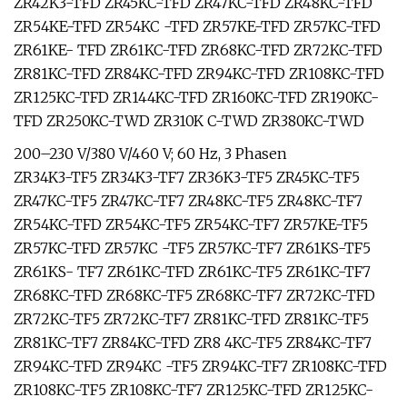
ZR42K3-TFD ZR45KC-TFD ZR47KC-TFD ZR48KC-TFD
ZR54KE-TFD ZR54KC -TFD ZR57KE-TFD ZR57KC-TFD
ZR61KE- TFD ZR61KC-TFD ZR68KC-TFD ZR72KC-TFD
ZR81KC-TFD ZR84KC-TFD ZR94KC-TFD ZR108KC-TFD
ZR125KC-TFD ZR144KC-TFD ZR160KC-TFD ZR190KC-
TFD ZR250KC-TWD ZR310K C-TWD ZR380KC-TWD
200–230 V/380 V/460 V; 60 Hz, 3 Phasen
ZR34K3-TF5 ZR34K3-TF7 ZR36K3-TF5 ZR45KC-TF5
ZR47KC-TF5 ZR47KC-TF7 ZR48KC-TF5 ZR48KC-TF7
ZR54KC-TFD ZR54KC-TF5 ZR54KC-TF7 ZR57KE-TF5
ZR57KC-TFD ZR57KC -TF5 ZR57KC-TF7 ZR61KS-TF5
ZR61KS- TF7 ZR61KC-TFD ZR61KC-TF5 ZR61KC-TF7
ZR68KC-TFD ZR68KC-TF5 ZR68KC-TF7 ZR72KC-TFD
ZR72KC-TF5 ZR72KC-TF7 ZR81KC-TFD ZR81KC-TF5
ZR81KC-TF7 ZR84KC-TFD ZR8 4KC-TF5 ZR84KC-TF7
ZR94KC-TFD ZR94KC -TF5 ZR94KC-TF7 ZR108KC-TFD
ZR108KC-TF5 ZR108KC-TF7 ZR125KC-TFD ZR125KC-