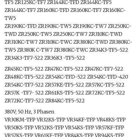
TF5 ZR125KC-TF7 ZR144KC-TFD ZR144KC-TF5
ZR144KC-TF7 ZR160KC-TFD ZR160KC-TF7 ZR160KC-
TW5
ZR190KC-TFD ZR190KC-TW5 ZR190KC-TW7 ZR250KC-
TWD ZR250KC-TW5 ZR250KC-TW7 ZR310KC-TWD
ZR310KC-TW7 ZR310KC-TWC ZR380KC-TWD ZR380KC-
TW5 ZR380K C-TW7 ZR380KC-TWC ZR34K3-TF5-522
ZR34K3-TF7-522 ZR36K3 -TF5-522
ZR45KC-TF5-522 ZR47KC-TF5-522 ZR47KC-TF7-522
ZR48KC-TF5-522 ZR54KC-TFD-522 ZR54KC-TFD-420
ZR54KC-TF7-522 ZR57KE-TF5-522 ZR57KC-TF5-522
ZR57K -TF7- 522 ZR61KS-TF5-522 ZR72KC-TF5-522
ZR72KC-TF7-522 ZR84KC-TF5-522
380V; 50 Hz, 3 Phasen
VR30KM-TFP VR32KS-TFP VR34KF-TFP VR48KS-TFP
VR50KS-TFP VR52KS-TFP VR54KS-TFP VR57KF-TFP
VR57KS-TFP VR61KF-TFP VR84KS-TFP VR94KS-TFP