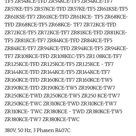
TF5 ZR54KCE-TFD ZR54KCE-TF5 ZR54KCE-TF7
ZR57KE-TF5 ZR57KCE-TFD ZR57KE-TF5 ZR61KSE-TF5
ZR61KSE-TF7 ZR61KCE-TFD ZR61KCE- TF5 ZR68KCE-
TFD ZR68KCE-TF5 ZR68KCE- TF7 ZR72KCE-TFD
ZR72KCE-TF5 ZR72KCE-TF7 ZR81KCE-TFD ZR81KCE-
TF5 ZR81KCE-TF7 ZR84KCE-TFD ZR84KCE-TF5
ZR84KCE-TF7 ZR94KCE-TFD ZR94KCE-TF5 ZR94KCE-
TF7 ZR108KCE-TFD ZR108KEC-TF5 ZR1 08KCE-TF7
ZR125KCE-TFD ZR125KCE-TF5 ZR125KCE - TF7
ZR144KCE-TFD ZR144KCE-TF5 ZR144KCE-TF7
ZR160KCE-TFD ZR160KCE-TF7 ZR160KCE-TW5
ZR190KCE-TFD ZR190KCE-TW5 ZR190KCE-TW7
ZR250KCE-TWD ZR250KCE-TW5 ZR250 KCE-TW7
ZR250KCE-TWC ZR310KCE-TWD ZR310KCE-TW7
ZR310KCE- TWC ZR380KCE - TWD ZR380KCE-TW5
ZR380KCE-TW7 ZR380KCE-TWC
380V; 50 Hz, 3 Phasen R407C